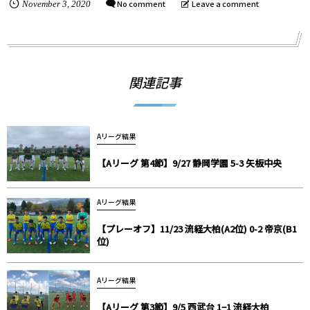
No comment
Leave a comment
November
3
,
2020
関連記事
Aリーグ結果
【Aリーグ 第4節】9/27 静岡学園 5-3 矢板中央
Aリーグ結果
【プレーオフ】11/23 流経大柏(A2位) 0-2 帝京(B1
位)
Aリーグ結果
【Aリーグ 第3節】9/5 西武台 1−1 流経大柏