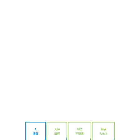
A
大会
順位
得点
情報
日程
星取表
RANK