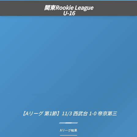
関東Rookie League
U-16
【Aリーグ 第1節】11/3 西武台 1-0 帝京第三
Aリーグ結果