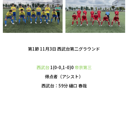
第1節 11月3日 西武台第二グラウンド
西武台
1(0-0,1-0)0
帝京第三
得点者（アシスト）
西武台：59分 樋口 春哉