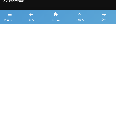
過去の大会情報
フォトギャラリー
メニュー
前へ
ホーム
先頭へ
次へ
お知らせ
ルーキーリーグ一覧
スポンサー一覧
お問合せ
プライバシーポリシー
利用規約
観戦マナー＆ルール