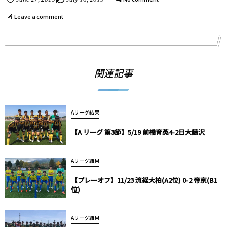
Leave a comment
関連記事
Aリーグ結果
【A リーグ 第3節】5/19 前橋育英4-2日大藤沢
Aリーグ結果
【プレーオフ】11/23 流経大柏(A2位) 0-2 帝京(B1
位)
Aリーグ結果