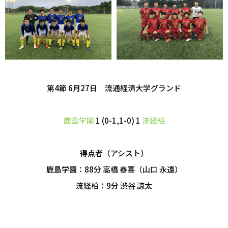
第4節 6月27日 流通経済大学グランド
鹿島学園
1 (0-1,1-0) 1
流経柏
得点者（アシスト）
鹿島学園：88分 高橋 春喜（山口 永遠）
流経柏：9分 渋谷 諒太