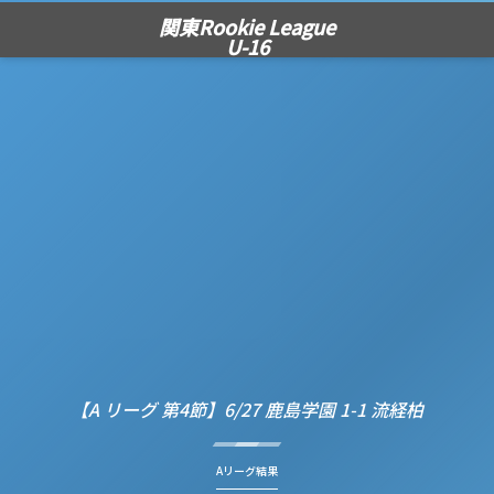
関東Rookie League
U-16
【A リーグ 第4節】6/27 鹿島学園 1-1 流経柏
Aリーグ結果