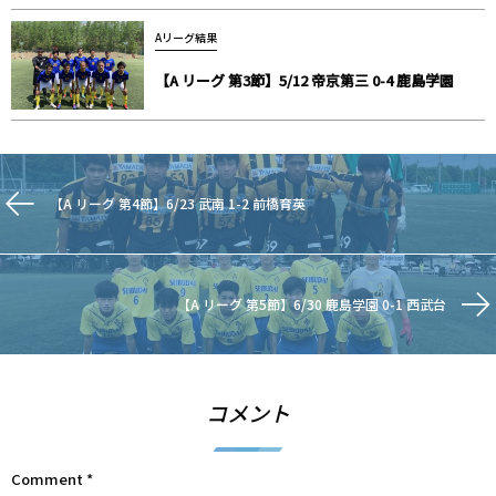
Aリーグ結果
【A リーグ 第3節】5/12 帝京第三 0-4 鹿島学園
【A リーグ 第4節】6/23 武南 1-2 前橋育英
【A リーグ 第5節】6/30 鹿島学園 0-1 西武台
コメント
Comment
*