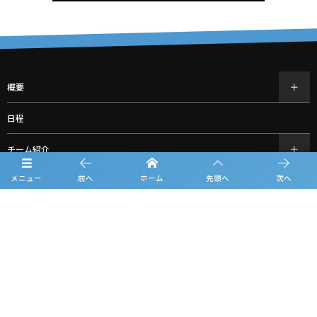
概要
日程
チーム紹介
メニュー
前へ
ホーム
先頭へ
次へ
結果
過去の大会情報
フォトギャラリー
お知らせ
ルーキーリーグ一覧