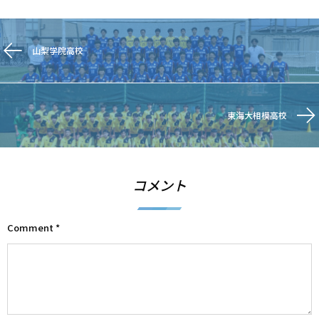
⼭梨学院⾼校
東海⼤相模⾼校
コメント
Comment
*