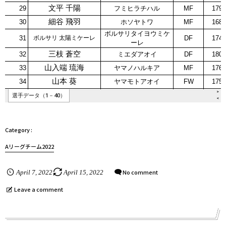
Aリーグチーム2022
No comment
April
7
,
2022
April
15
,
2022
Leave a comment