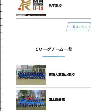
昌平⾼校
一覧はこちら
Cリーグチーム一覧
東海⼤⾼輪台⾼校
国⼠舘⾼校