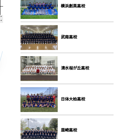
横浜創英⾼校
武南⾼校
清⽔桜が丘⾼校
⽇体⼤柏⾼校
韮崎⾼校