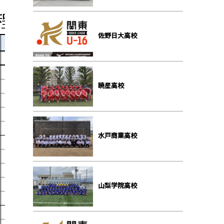
佐野⽇⼤⾼校
暁星⾼校
⽔⼾商業⾼校
⼭梨学院⾼校