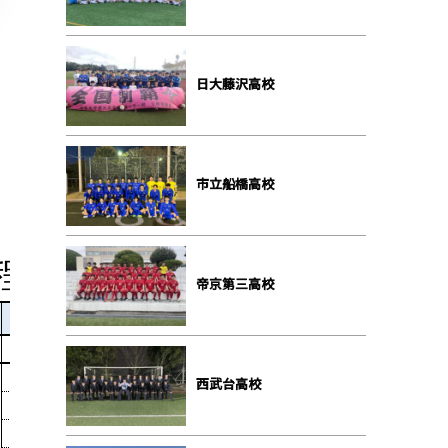
⽇⼤藤沢⾼校
市⽴船橋⾼校
帝京第三⾼校
⻄武台⾼校