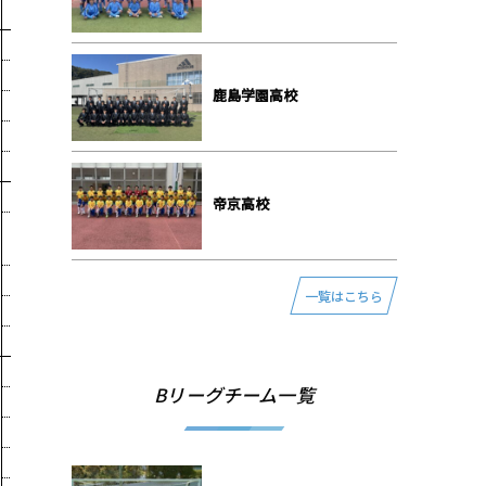
⿅島学園⾼校
帝京⾼校
一覧はこちら
Bリーグチーム一覧