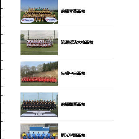
前橋育英⾼校
流通経済⼤柏⾼校
⽮板中央⾼校
前橋商業⾼校
桐光学園⾼校