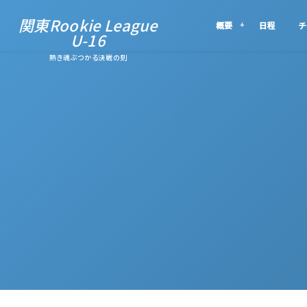
関東Rookie League
概要
日程
チ
U-16
熱き魂ぶつかる決戦の刻