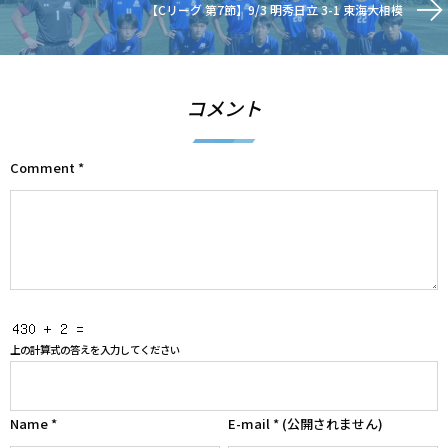
【Cリーグ 第7節】9/3 明秀日立 3-1 東海大相模
コメント
Comment
*
上の計算式の答えを入力してください
Name
*
E-mail
*
(公開されません)