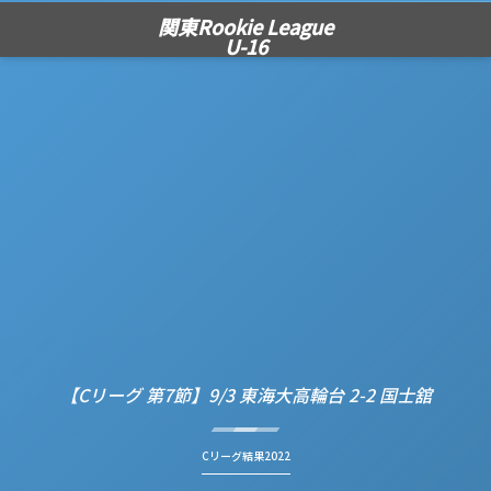
関東Rookie League
U-16
【Cリーグ 第7節】9/3 東海大高輪台 2-2 国士舘
Cリーグ結果2022