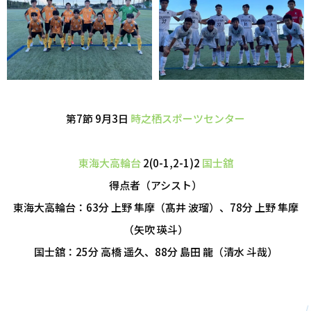
第7節 9月3日
時之栖スポーツセンター
東海大高輪台
2(0-1,2-1)2
国士舘
得点者（アシスト）
東海大高輪台：63分 上野 隼摩（髙井 波瑠）、78分 上野 隼摩
（矢吹 瑛斗）
国士舘：25分 高橋 遥久、88分 島田 龍（清水 斗哉）