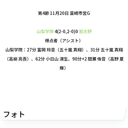
第4節 11月20日
韮崎市営G
山梨学院
4(2-0,2-0)0
習志野
得点者（アシスト）
山梨学院：27分 富岡 玲音（五十嵐 真翔）、31分 五十嵐 真翔
（高柳 亮吾）、62分 小日山 滉生、90分+2 間瀬 侑音（高野 夏
輝）
フォト