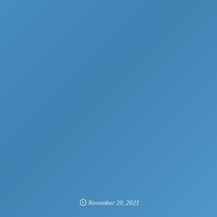
November
20
,
2021