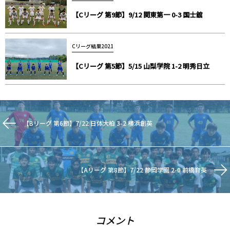
【Cリーグ 第9節】9/12 関東第一 0-3 国士舘
Cリーグ結果2021
【Cリーグ 第5節】5/15 山梨学院 1-2 明秀日立
【Bリーグ 第6節】7/22 日体大柏 3-2 横浜創英
【Aリーグ 第8節】7/22 静岡学園 2-0 前橋育英
コメント