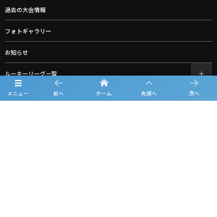
過去の大会情報
フォトギャラリー
お知らせ
ルーキーリーグ一覧
メニュー
前へ
ホーム
先頭へ
次へ
スポンサー一覧
お問合せ
プライバシーポリシー
利用規約
観戦マナー＆ルール