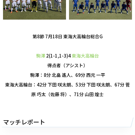
第8節 7月18日 東海大高輪台総合G
駒澤
2(1-1,1-3)4
東海大高輪台
得点者（アシスト）
駒澤：8分 北畠 遙人、69分 西元 一平
東海大高輪台：42分 下田 咲太朗、53分 下田 咲太朗、67分 菅
原 巧太（佐藤 将）、71分 山田 煌士
マッチレポート