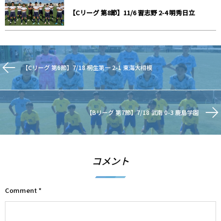
【Cリーグ 第8節】11/6 習志野 2-4 明秀日立
【Cリーグ 第6節】7/18 桐生第一 2-1 東海大相模
【Bリーグ 第7節】7/18 武南 0-3 鹿島学園
コメント
Comment
*