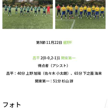
第9節 11月22日
裾野F
昌平
2(0-0,2-1)1
関東第一
得点者（アシスト）
昌平：40分 上野 旭陽（佐々木 小太朗）、65分 下之薗 海来
関東第一：51分 杉山 諄
フォト