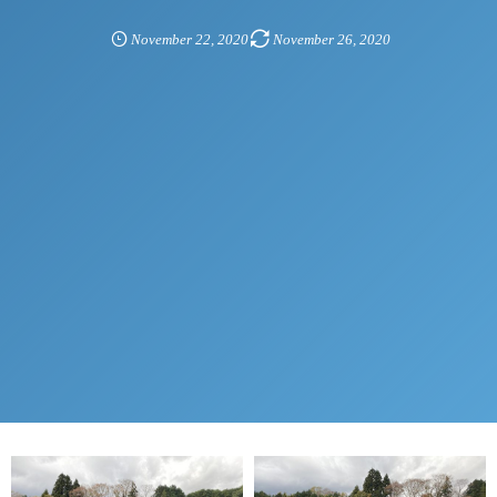
November
22
,
2020
November
26
,
2020