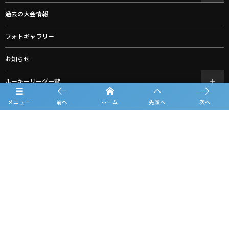
過去の大会情報
フォトギャラリー
お知らせ
ルーキーリーグ一覧
メニュー
前へ
ホーム
先頭へ
次へ
スポンサー一覧
お問合せ
プライバシーポリシー
利用規約
観戦マナー＆ルール