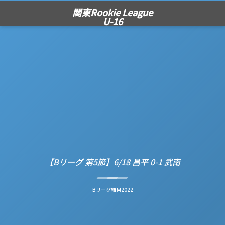
関東Rookie League
U-16
【Bリーグ 第5節】6/18 昌平 0-1 武南
Bリーグ結果2022