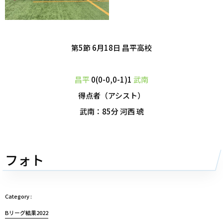
第5節 6月18日
昌平高校
昌平
0(0-0,0-1)1
武南
得点者（アシスト）
武南：85分 河西 琥
フォト
Bリーグ結果2022