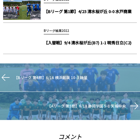
【Bリーグ 第1節】4/23 清水桜が丘 0-0 水戸商業
Bリーグ結果2022
【入替戦】9/4 清水桜が丘(B7) 1-1 明秀日立(C2)
【Bリーグ 第4節】6/16 横浜創英 10-3 暁星
【Aリーグ 第5節】6/18 静岡学園 5-1 矢板中央
コメント