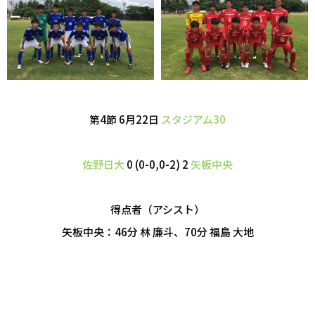
第4節 6月22日
スタジアム30
佐野日大
0 (0-0,0-2) 2
矢板中央
得点者（アシスト）
矢板中央：46分 林 廉斗、70分 福島 大地