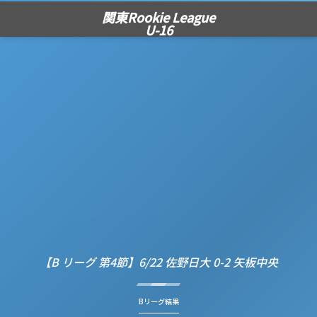
関東Rookie League
U-16
【B リーグ 第4節】6/22 佐野日大 0-2 矢板中央
Bリーグ結果