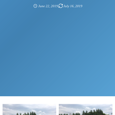
June
22
,
2019
July
16
,
2019