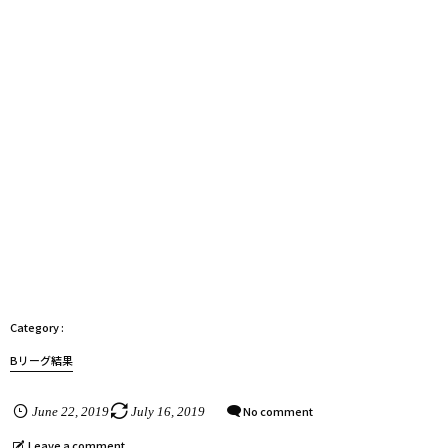
Bリーグ結果
No comment
June
22
,
2019
July
16
,
2019
Leave a comment