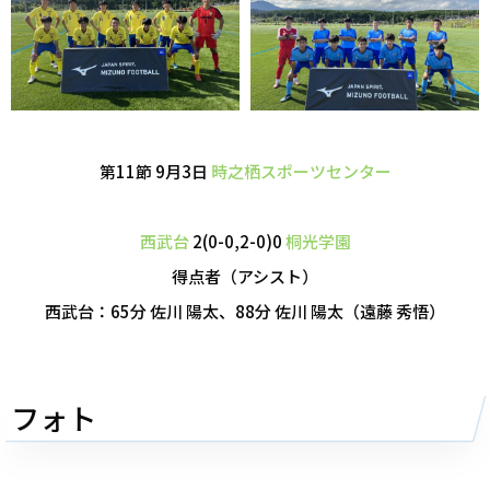
第11節 9月3日
時之栖スポーツセンター
西武台
2(0-0,2-0)0
桐光学園
得点者（アシスト）
西武台：65分 佐川 陽太、88分 佐川 陽太（遠藤 秀悟）
フォト