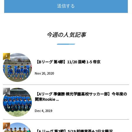
今週の人気記事
1
【Bリーグ 第4節】11/20 韮崎 1-5 帝京
Nov 20, 2020
2
【Aリーグ 準優勝 桐光学園高校サッカー部】今年度の
関東Rookie ...
Dec 4, 2019
3
【A リーグ 第3節】5/19 前橋育英4-2日大藤沢