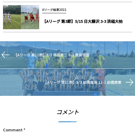
Aリーグ結果2022
【Aリーグ 第3節】5/15 日大藤沢 3-3 流経大柏
【Aリーグ 第11節】9/3 帝京第三 0-2 鹿島学園
【Aリーグ 第11節】9/3 前橋育英 11-1 前橋商業
コメント
Comment
*