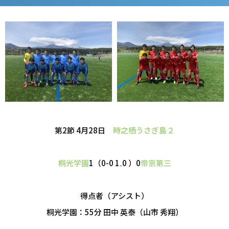
第2節 4月28日
時之栖うさぎ島２
桐光学園
1（0-0 1₋0 ）0
帝京第三
得点者（アシスト）
桐光学園：55分 田中 英泰（山市 秀翔）