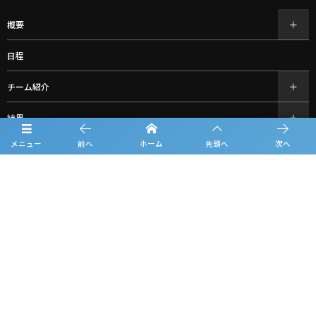
概要
日程
チーム紹介
結果
メニュー
前へ
ホーム
先頭へ
次へ
過去の大会情報
フォトギャラリー
お知らせ
ルーキーリーグ一覧
スポンサー一覧
お問合せ