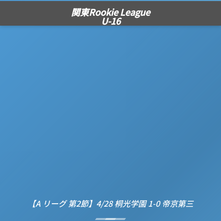
関東Rookie League
U-16
【A リーグ 第2節】4/28 桐光学園 1-0 帝京第三