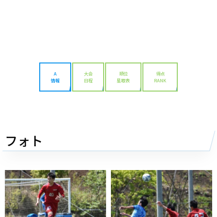
A
大会
順位
得点
情報
日程
星取表
RANK
フォト