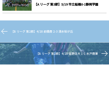
【A リーグ 第3節】5/19 市立船橋0-1静岡学園
【B リーグ 第2節】4/28 前橋商 2-3 清水桜が丘
【B リーグ 第2節】4/28 佐野日大 1-1 水戸商業