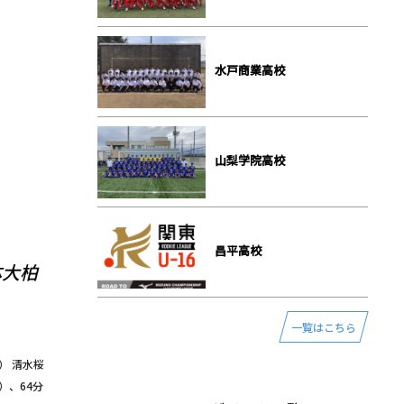
⽔⼾商業⾼校
⼭梨学院⾼校
昌平⾼校
体大柏
一覧はこちら
ト） 清水桜
）、64分