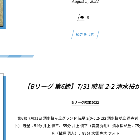
August
5
,
2022
0
続きをよむ
【Bリーグ 第6節】7/31 暁星 2-2 清水桜
Bリーグ結果2022
第6節 7月31日 清水桜ヶ丘グランド 暁星 2(0-0,2-2)2 清水桜が丘 得点
ト） 暁星：54分 井上 慎平、55分 井上 慎平（青鹿 秀朋） 清水桜が丘：75
音（植椙 勇人）、89分 大塚 虎志 フォト