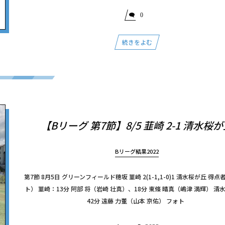
0
続きをよむ
【Bリーグ 第7節】8/5 韮崎 2-1 清水桜
Bリーグ結果2022
第7節 8月5日 グリーンフィールド穂坂 韮崎 2(1-1,1-0)1 清水桜が丘 得
ト） 韮崎：13分 阿部 将（岩崎 壮真）、18分 東條 晴真（嶋津 満輝） 清
42分 遠藤 力董（山本 京佑） フォト