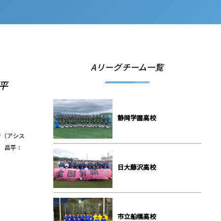
Aリーグチーム一覧
昌平
静岡学園⾼校
点者（アシス
） 昌平：
⽇⼤藤沢⾼校
市⽴船橋⾼校