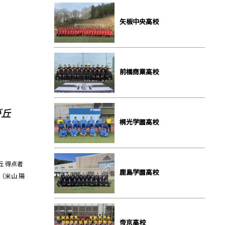
⽮板中央⾼校
前橋商業⾼校
が丘
桐光学園⾼校
が丘 得点者
⿅島学園⾼校
（米山 陽
帝京⾼校