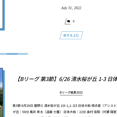
July
31
,
2022
0
続きをよむ
【Bリーグ 第3節】6/26 清水桜が丘 1-3 日
Bリーグ結果2022
第3節 6月26日 裾野Ｇ 清水桜が丘 1(0-1,1-2)3 日体大柏 得点者（アシス
が丘：58分 萬井 爽太（遠藤 力董） 日体大柏：22分 奥村 佳翔（村瀬 陽登