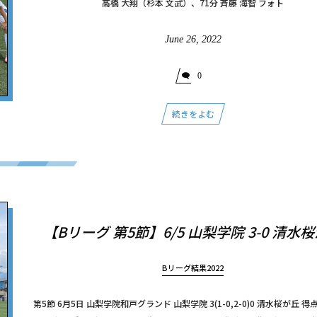
高橋 大翔（杉本 文武）、71分 斉藤 海智 フォト
June
26
,
2022
0
続きをよむ
【Bリーグ 第5節】6/5 山梨学院 3-0 清水
Bリーグ結果2022
第5節 6月5日 山梨学院和戸グランド 山梨学院 3(1-0,2-0)0 清水桜が丘 