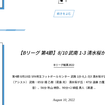
0
続きをよむ
【Bリーグ 第4節】8/10 武南 1-3 清水桜
Bリーグ結果2022
第4節 8月10日 SFA埼玉フットボールセンター 武南 1(0-0,1-3)3 清水桜
（アシスト） 武南：85分 畑 乙樹（君島 光） 清水桜が丘：47分 遠藤 力董
音）、56分 秋山 朔弥、90分+2 植椙 勇人（渡邊 ...
August
10
,
2022