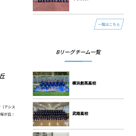
一覧はこちら
Bリーグチーム一覧
が丘
横浜創英⾼校
点者（アシス
武南⾼校
水桜が丘：