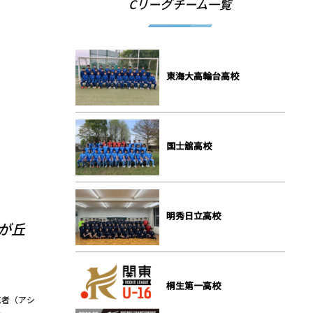
Cリーグチーム一覧
東海⼤⾼輪台⾼校
国⼠舘⾼校
明秀⽇⽴⾼校
桜が丘
桐⽣第⼀⾼校
得点者（アシ