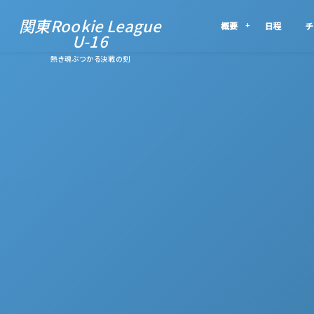
関東Rookie League
概要
日程
チ
U-16
熱き魂ぶつかる決戦の刻