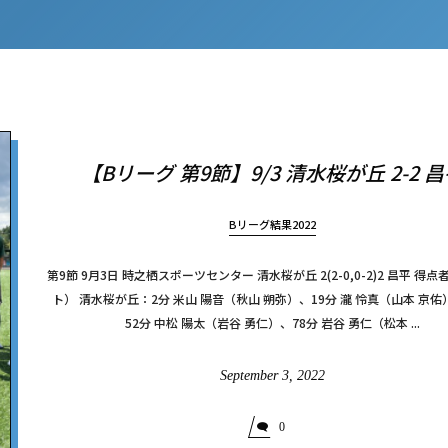
【Bリーグ 第9節】9/3 清水桜が丘 2-2 
Bリーグ結果2022
第9節 9月3日 時之栖スポーツセンター 清水桜が丘 2(2-0,0-2)2 昌平 得
ト） 清水桜が丘：2分 米山 陽音（秋山 朔弥）、19分 瀧 怜真（山本 京佑
52分 中松 陽太（岩谷 勇仁）、78分 岩谷 勇仁（松本 ...
September
3
,
2022
0