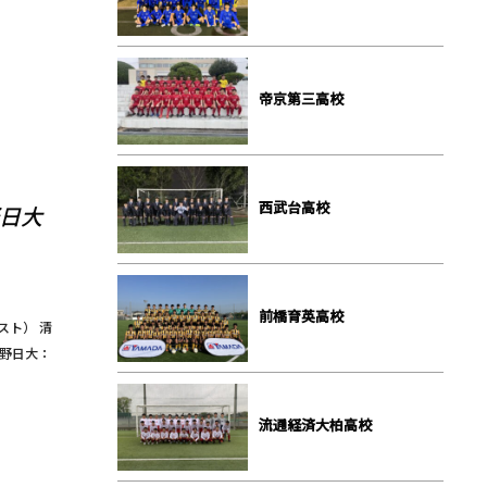
帝京第三⾼校
⻄武台⾼校
野日大
前橋育英⾼校
シスト） 清
佐野日大：
流通経済⼤柏⾼校