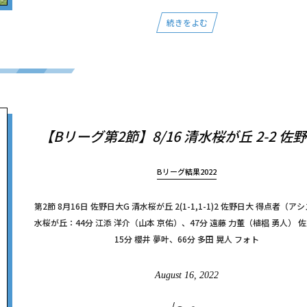
続きをよむ
【Bリーグ第2節】8/16 清水桜が丘 2-2 佐
Bリーグ結果2022
第2節 8月16日 佐野日大G 清水桜が丘 2(1-1,1-1)2 佐野日大 得点者（ア
水桜が丘：44分 江添 洋介（山本 京佑）、47分 遠藤 力董（植椙 勇人） 
15分 櫻井 夢叶、66分 多田 晃人 フォト
August
16
,
2022