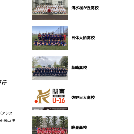
清⽔桜が丘⾼校
⽇体⼤柏⾼校
韮崎⾼校
が丘
佐野⽇⼤⾼校
者（アシス
分 米山 陽
暁星⾼校