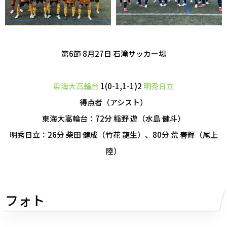
第6節 8月27日 石滝サッカー場
東海大高輪台
1(0-1,1-1)2
明秀日立
得点者（アシスト）
東海大高輪台：72分 稲野 遊（水島 健斗）
明秀日立：26分 柴田 健成（竹花 龍生）、80分 荒 春輝（尾上
陸）
フォト