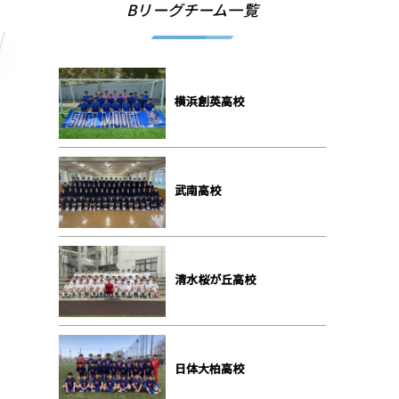
Bリーグチーム一覧
横浜創英⾼校
武南⾼校
清⽔桜が丘⾼校
⽇体⼤柏⾼校