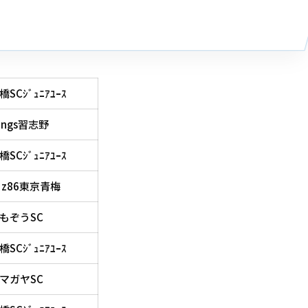
橋SCｼﾞｭﾆｱﾕｰｽ
ings習志野
橋SCｼﾞｭﾆｱﾕｰｽ
`z86東京青梅
もぞうSC
橋SCｼﾞｭﾆｱﾕｰｽ
マガヤSC