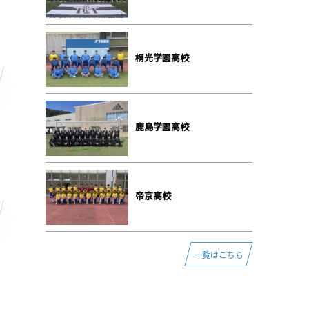
桐光学園⾼校
⿅島学園⾼校
帝京⾼校
一覧はこちら