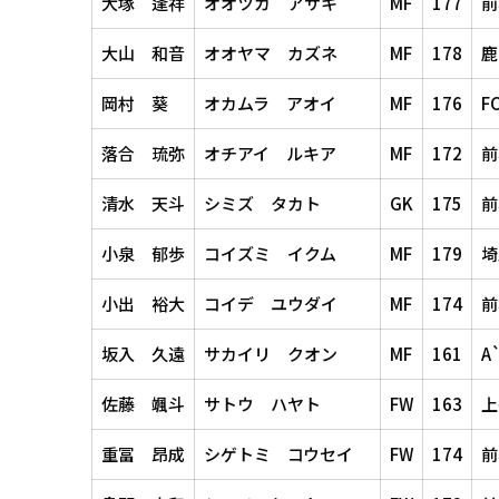
大塚 逢祥
オオツカ アサキ
MF
177
前
大山 和音
オオヤマ カズネ
MF
178
鹿
岡村 葵
オカムラ アオイ
MF
176
F
落合 琉弥
オチアイ ルキア
MF
172
前
清水 天斗
シミズ タカト
GK
175
前
小泉 郁歩
コイズミ イクム
MF
179
埼
小出 裕大
コイデ ユウダイ
MF
174
前
坂入 久遠
サカイリ クオン
MF
161
A
佐藤 颯斗
サトウ ハヤト
FW
163
上
重冨 昂成
シゲトミ コウセイ
FW
174
前