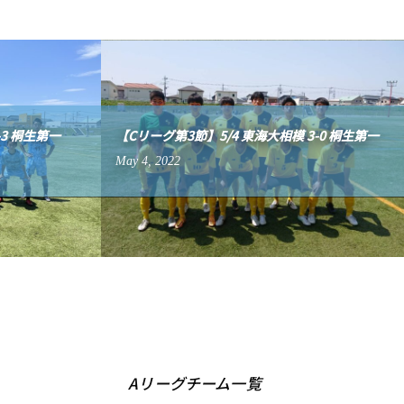
-3 桐生第一
【Cリーグ第3節】5/4 東海大相模 3-0 桐生第一
May
4
,
2022
Aリーグチーム一覧