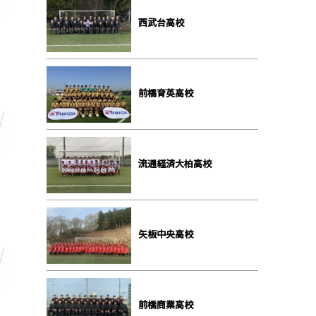
⻄武台⾼校
前橋育英⾼校
流通経済⼤柏⾼校
⽮板中央⾼校
前橋商業⾼校