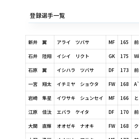
登録選手一覧
新井 翼
アライ ツバサ
MF
165
前
石井 陸翔
イシイ リクト
GK
175
W
石原 翼
イシハラ ツバサ
DF
173
前
一宮 翔太
イチミヤ ショウタ
FW
168
A
岩崎 隼星
イワサキ シュンセイ
MF
166
と
江原 佳汰
エバラ ケイタ
DF
170
前
大関 直輝
オオゼキ ナオキ
FW
168
ク