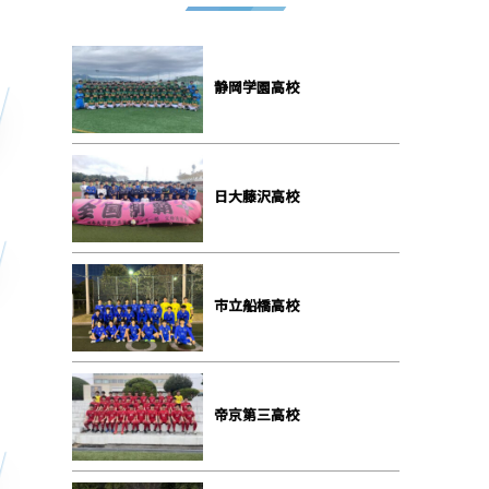
静岡学園⾼校
⽇⼤藤沢⾼校
市⽴船橋⾼校
帝京第三⾼校