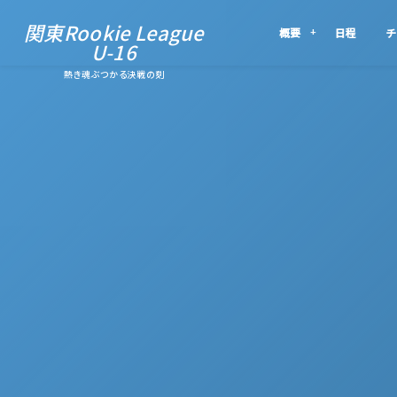
関東Rookie League
概要
日程
チ
U-16
熱き魂ぶつかる決戦の刻