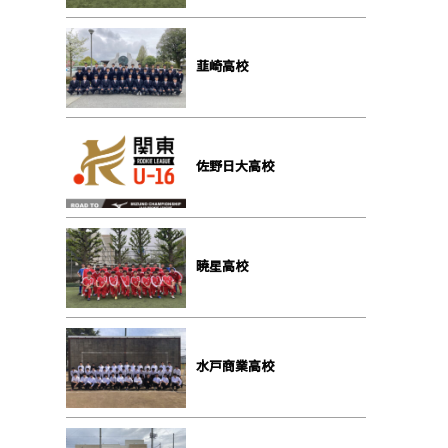
韮崎⾼校
佐野⽇⼤⾼校
暁星⾼校
⽔⼾商業⾼校