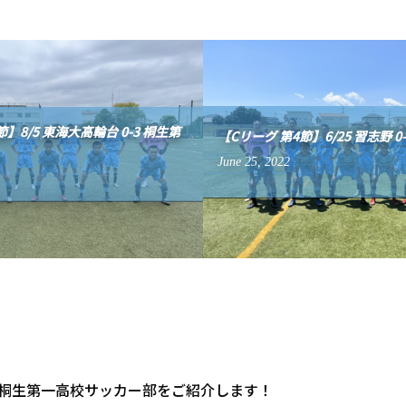
】8/5 東海大高輪台 0-3 桐生第
【Cリーグ 第4節】6/25 習志野 0
June
25
,
2022
戦している桐生第一高校サッカー部をご紹介します！