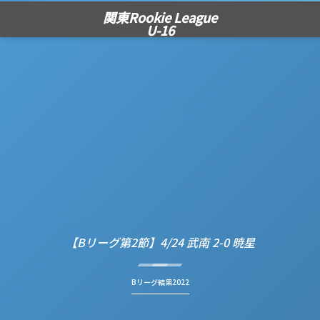
関東Rookie League
U-16
【Bリーグ第2節】4/24 武南 2-0 暁星
Bリーグ結果2022