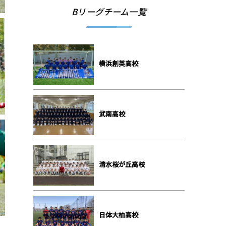
Bリーグチーム一覧
横浜創英⾼校
武南⾼校
清⽔桜が丘⾼校
⽇体⼤柏⾼校