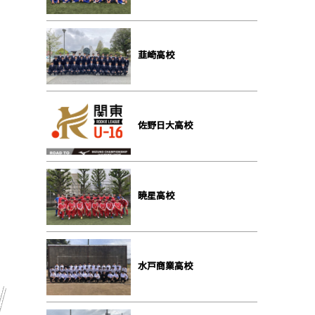
韮崎⾼校
佐野⽇⼤⾼校
暁星⾼校
⽔⼾商業⾼校