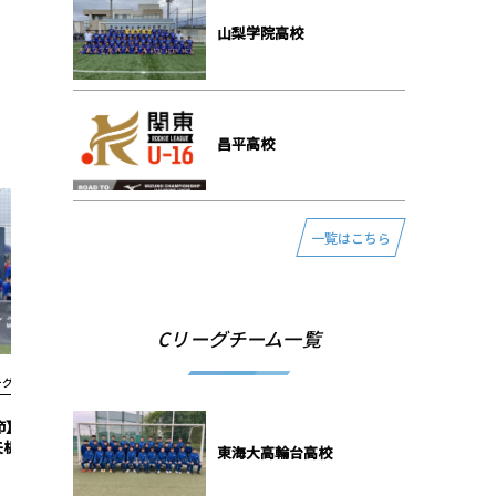
⼭梨学院⾼校
昌平⾼校
一覧はこちら
Cリーグチーム一覧
グ結果2022
Aリーグ結果2022
4/24 市立船橋 2-1
【Aリーグ 第8節】7/17 静岡学園 1-4
【Aリーグ 
矢板中央
西武台
東海⼤⾼輪台⾼校