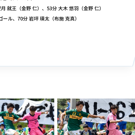
望月 就王（金野 仁）、53分 大木 悠羽（金野 仁）
ゴール、70分 岩坪 瑛太（布施 克真）