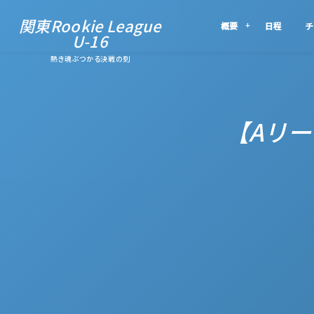
関東Rookie League
概要
日程
チ
U-16
熱き魂ぶつかる決戦の刻
【Aリーグ