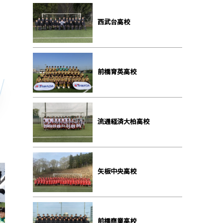
⻄武台⾼校
前橋育英⾼校
流通経済⼤柏⾼校
⽮板中央⾼校
前橋商業⾼校