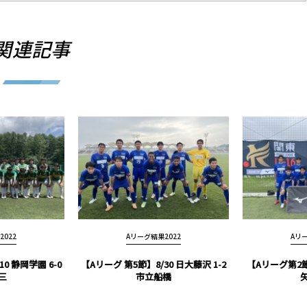
関連記事
022
Aリーグ結果2022
Aリー
0 静岡学園 6-0
【Aリーグ 第5節】8/30 日大藤沢 1-2
【Aリーグ第2節】
三
市立船橋