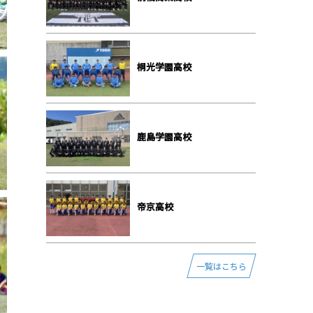
桐光学園⾼校
⿅島学園⾼校
帝京⾼校
一覧はこちら