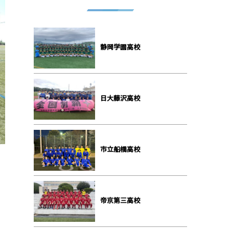
静岡学園⾼校
⽇⼤藤沢⾼校
市⽴船橋⾼校
帝京第三⾼校